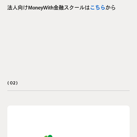
法人向けMoneyWith金融スクールは
こちら
から
( 02 )