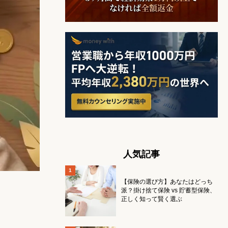
人気記事
【保険の選び方】あなたはどっち
派？掛け捨て保険 vs 貯蓄型保険、
正しく知って賢く選ぶ