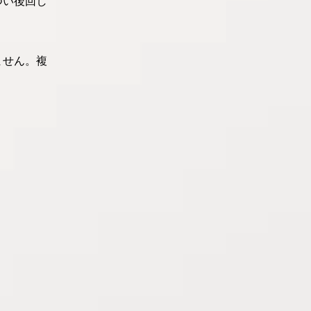
つい後回し
ません。複