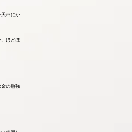
を天秤にか
か、ほどほ
お金の勉強