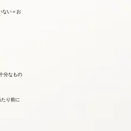
いない＝お
十分なもの
当たり前に