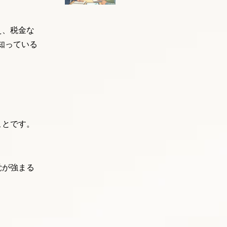
え、税金な
知っている
ことです。
覚が強まる