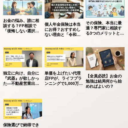
お金の悩み、誰に相
その保険、本当に最
個人年金保険は本当
談する？FP相談で
適？専門家に相談す
にお得？おすすめし
「後悔しない選択」
る3つのメリットと選
ない理由と「令和の
をするための完全ガ
び方
資産形成」の新常識
イド
独立に向け、自分に
単価を上げたい代理
【全員必読】お金の
『武器』が欲しかっ
店FPが、ライフプラ
勉強は結局何から始
た―不動産営業出身
ンニングで1,000万円
めればよいの？
者が選んだFPという
契約を獲得するまで
スキル【MoneyWith
【MoneyWith卒業生
卒業生インタビュ
インタビュー】
ー】
保険選びで納得でき