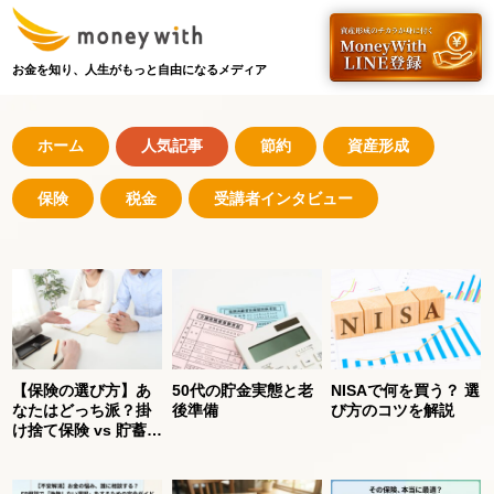
お金を知り、人生がもっと自由になるメディア
ホーム
人気記事
節約
資産形成
保険
税金
受講者インタビュー
【保険の選び方】あ
50代の貯金実態と老
NISAで何を買う？ 選
なたはどっち派？掛
後準備
び方のコツを解説
け捨て保険 vs 貯蓄型
保険、正しく知って
賢く選ぶ