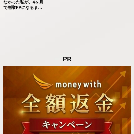
なかった私が、4ヶ月
で副業FPになるまで
【MoneyWith卒業生
インタビュー】
PR