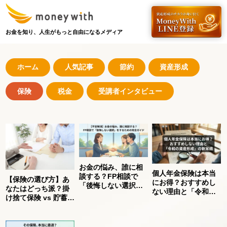
お金を知り、人生がもっと自由になるメディア
ホーム
人気記事
節約
資産形成
保険
税金
受講者インタビュー
お金の悩み、誰に相
個人年金保険は本当
談する？FP相談で
【保険の選び方】あ
にお得？おすすめし
「後悔しない選択」
なたはどっち派？掛
ない理由と「令和の
をするための完全ガ
け捨て保険 vs 貯蓄型
資産形成」の新常識
イド
保険、正しく知って
賢く選ぶ