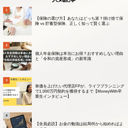
【保険の選び方】あなたはどっち派？掛け捨て保
険 vs 貯蓄型保険、正しく知って賢く選ぶ
個人年金保険は本当にお得？おすすめしない理由
と「令和の資産形成」の新常識
単価を上げたい代理店FPが、ライフプランニング
で1,000万円契約を獲得するまで【MoneyWith卒
業生インタビュー】
【全員必読】お金の勉強は結局何から始めればよ