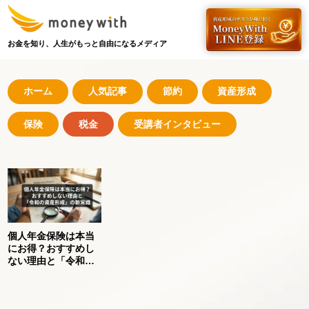
お金を知り、人生がもっと自由になるメディア
ホーム
人気記事
節約
資産形成
保険
税金
受講者インタビュー
個人年金保険は本当
にお得？おすすめし
ない理由と「令和の
資産形成」の新常識